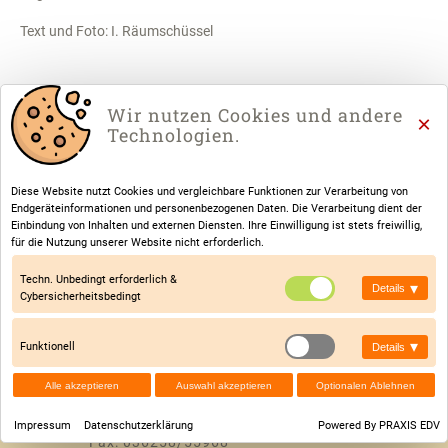
Text und Foto: I. Räumschüssel
Wir nutzen Cookies und andere
×
Technologien.
Diese Website nutzt Cookies und vergleichbare Funktionen zur Verarbeitung von
Endgeräteinformationen und personenbezogenen Daten. Die Verarbeitung dient der
Einbindung von Inhalten und externen Diensten. Ihre Einwilligung ist stets freiwillig,
für die Nutzung unserer Website nicht erforderlich.
Techn. Unbedingt erforderlich &
▾
Details
©
2026
GRUNDSCHULE FRIEMAR
Cybersicherheitsbedingt
DATENSCHUTZ
|
IMPRESSUM
▾
Funktionell
Details
UNSERE KONTAKTE
Alle akzeptieren
Auswahl akzeptieren
Optionalen Ablehnen
Telefon: 036258/50349
Hort: 036258/55967
Impressum
Datenschutzerklärung
Powered By PRAXIS EDV
Fax: 036258/55968