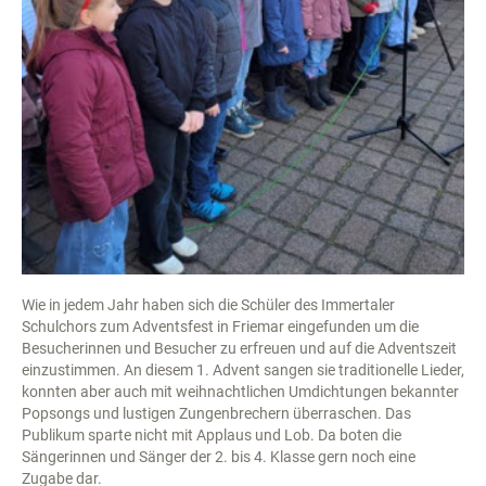
Wie in jedem Jahr haben sich die Schüler des Immertaler
Schulchors zum Adventsfest in Friemar eingefunden um die
Besucherinnen und Besucher zu erfreuen und auf die Adventszeit
einzustimmen. An diesem 1. Advent sangen sie traditionelle Lieder,
konnten aber auch mit weihnachtlichen Umdichtungen bekannter
Popsongs und lustigen Zungenbrechern überraschen. Das
Publikum sparte nicht mit Applaus und Lob. Da boten die
Sängerinnen und Sänger der 2. bis 4. Klasse gern noch eine
Zugabe dar.